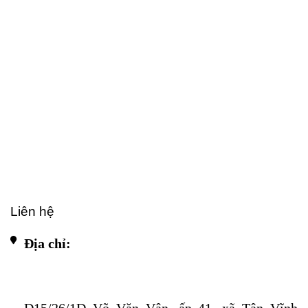
Liên hệ
Địa chỉ: 
D15/26/1D Võ Văn Vân, ấp 41, xã Tân Vĩnh 