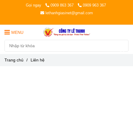
Gọi ngay
0909 863 367
0909 963 367
lethanhgiasinet@gmail.com
MENU
Trang chủ
/
Liên hệ