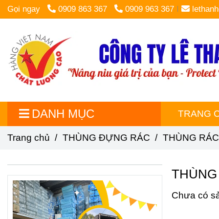
Gọi ngay
0909 863 367
0909 963 367
lethan
DANH MỤC
TRANG 
Trang chủ
/
THÙNG ĐỰNG RÁC
/
THÙNG RÁC
THÙNG
Chưa có s