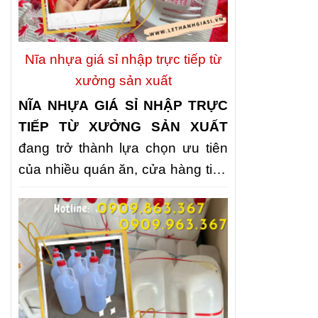
nhiều quán ăn, nhà hàng và bếp
ăn tập thể lựa chọn
NHẬP KHAY
NHỰA ĐỰNG CƠM 3 NGĂN, 4
Nĩa nhựa giá sỉ nhập trực tiếp từ
NGĂN, 5 NGĂN GIÁ KHO
nhằm
xưởng sản xuất
chủ động nguồn cung, tối ưu chi
NĨA NHỰA GIÁ SỈ NHẬP TRỰC
phí và nâng cao chất lượng phục
TIẾP TỪ XƯỞNG SẢN XUẤT
vụ.
đang trở thành lựa chọn ưu tiên
của nhiều quán ăn, cửa hàng tiện
lợi, đơn vị tổ chức sự kiện và các
đại lý kinh doanh. Không chỉ giúp
tối ưu chi phí, nguồn cung trực
tiếp còn đảm bảo giá thành cạnh
tranh, chất lượng ổn định và khả
năng đáp ứng nhanh số lượng