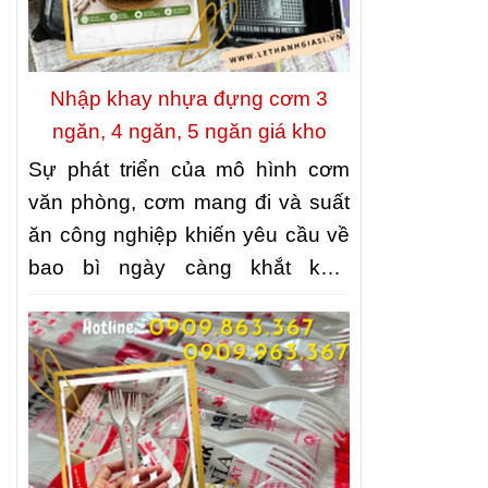
Nhập khay nhựa đựng cơm 3
ngăn, 4 ngăn, 5 ngăn giá kho
Sự phát triển của mô hình cơm
văn phòng, cơm mang đi và suất
ăn công nghiệp khiến yêu cầu về
bao bì ngày càng khắt khe.
Không chỉ cần đảm bảo vệ sinh
thực phẩm, bao bì còn phải giúp
món ăn được sắp xếp gọn gàng,
thuận tiện khi vận chuyển và giữ
được hình thức hấp dẫn khi đến
tay khách hàng. Đó cũng là lý do