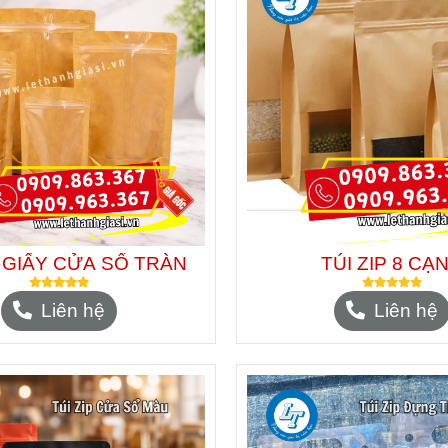
P GIẤY CỬA SỔ TRÀN
TÚI ZIP 8 CẠ
Liên hệ
Liên hệ