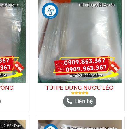
ƯỜNG
TÚI PE ĐỰNG NƯỚC LÈO
Liên hệ