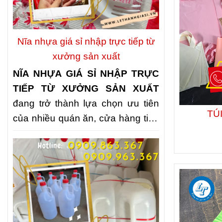
nhiều quán ăn, nhà hàng và bếp
ăn tập thể lựa chọn
NHẬP KHAY
NHỰA ĐỰNG CƠM 3 NGĂN, 4
Nĩa nhựa giá sỉ nhập trực tiếp từ
NGĂN, 5 NGĂN GIÁ KHO
nhằm
xưởng sản xuất
chủ động nguồn cung, tối ưu chi
NĨA NHỰA GIÁ SỈ NHẬP TRỰC
phí và nâng cao chất lượng phục
TIẾP TỪ XƯỞNG SẢN XUẤT
vụ.
đang trở thành lựa chọn ưu tiên
TÚ
của nhiều quán ăn, cửa hàng tiện
lợi, đơn vị tổ chức sự kiện và các
đại lý kinh doanh. Không chỉ giúp
tối ưu chi phí, nguồn cung trực
tiếp còn đảm bảo giá thành cạnh
tranh, chất lượng ổn định và khả
năng đáp ứng nhanh số lượng