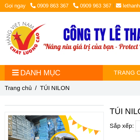
Gọi ngay
0909 863 367
0909 963 367
lethan
DANH MỤC
TRANG 
Trang chủ
/
TÚI NILON
TÚI NI
Sắp xếp: