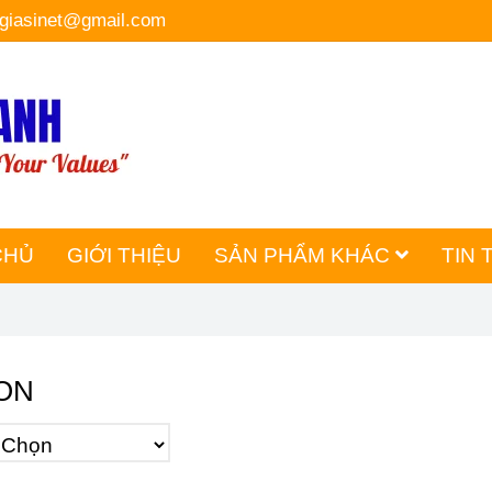
hgiasinet@gmail.com
CHỦ
GIỚI THIỆU
SẢN PHẨM KHÁC
TIN 
LON