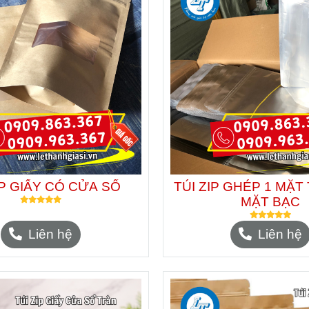
IP GIẤY CÓ CỬA SỔ
TÚI ZIP GHÉP 1 MẶT
MẶT BẠC
Liên hệ
Liên hệ