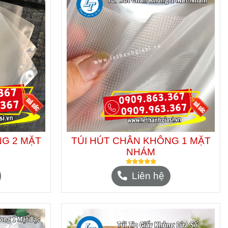
NG 2 MẶT
TÚI HÚT CHÂN KHÔNG 1 MẶT
NHÁM
Liên hệ