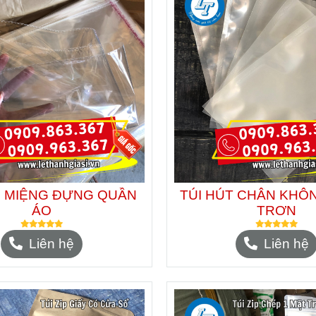
N MIỆNG ĐỰNG QUẦN
TÚI HÚT CHÂN KHÔ
ÁO
TRƠN
Liên hệ
Liên hệ