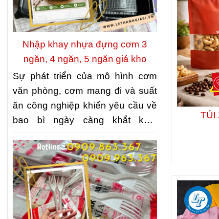
Nhập khay nhựa đựng cơm 3
ngăn, 4 ngăn, 5 ngăn giá kho
Sự phát triển của mô hình cơm
văn phòng, cơm mang đi và suất
ăn công nghiệp khiến yêu cầu về
TÚI
bao bì ngày càng khắt khe.
Không chỉ cần đảm bảo vệ sinh
thực phẩm, bao bì còn phải giúp
món ăn được sắp xếp gọn gàng,
thuận tiện khi vận chuyển và giữ
được hình thức hấp dẫn khi đến
tay khách hàng. Đó cũng là lý do