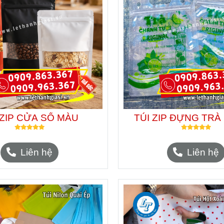
 ZIP CỬA SỔ MÀU
TÚI ZIP ĐỰNG TR
Liên hệ
Liên hệ