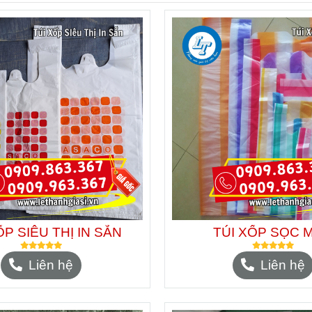
ỐP SIÊU THỊ IN SẴN
TÚI XỐP SỌC 
Liên hệ
Liên hệ