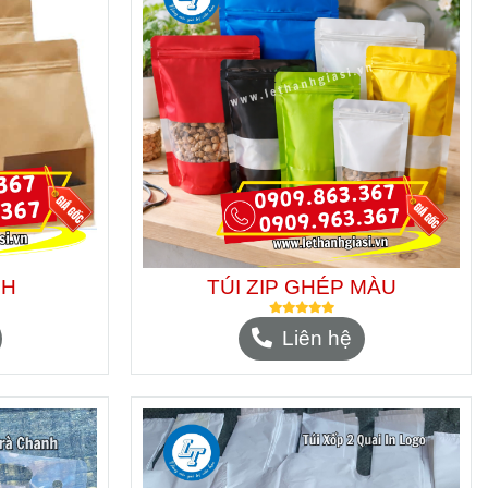
NH
TÚI ZIP GHÉP MÀU
Liên hệ