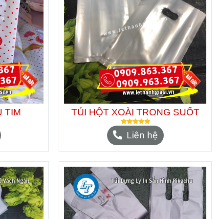
U TIM
TÚI HỘT XOÀI TRONG SUỐT
Liên hệ