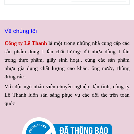
sản xuất tin tưởng.
Áo mưa in logo là một trong
sản phẩm mà không cần mở
số đó khi vừa đáp ứng nhu
nắp. Đây là yếu tố được
cầu sử dụng, vừa giúp
nhiều cửa hàng chú trọng để
thương hiệu tiếp cận khách
nâng cao giá trị sản phẩm
Về chúng tôi
hàng một cách tự nhiên. Để
cũng như tạo ấn tượng với
tối ưu ngân sách, nhiều
người mua. Nếu bạn đang
Công ty Lê Thanh
là một trong những nhà cung cấp các
doanh nghiệp hiện nay ưu
cần tìm
HỘP NHỰA MICA
sản phẩm dùng 1 lần chất lượng: đồ nhựa dùng 1 lần
tiên lựa chọn đơn vị cung
TRONG SUỐT ĐỰNG
trong thực phẩm, giấy sinh hoạt.. cùng các sản phẩm
ứng uy tín, có khả năng đáp
BÁNH GIÁ SỈ SẴN KHO
,
ứng dịch vụ
ĐẶT ÁO MƯA
Công ty Lê Thanh sẽ mang
nhựa gia dụng chất lượng cao khác: ống nước, thùng
IN LOGO GIÁ SỈ RẺ THEO
đến giải pháp đóng gói vừa
đựng rác..
YÊU CẦU
với chất lượng
đẹp mắt, vừa tiện lợi với
Với đội ngũ nhân viên chuyên nghiệp, tận tình, công ty
đồng đều và tiến độ đảm
nguồn hàng luôn sẵn sàng
Lê Thanh luôn sẵn sàng phục vụ các đối tác trên toàn
bảo.
phục vụ.
quốc
.