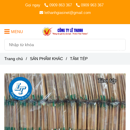
Gọi ngay
0909 863 367
0909 963 367
lethanhgiasinet@gmail.com
MENU
Trang chủ
/
SẢN PHẨM KHÁC
/
TĂM TÉP