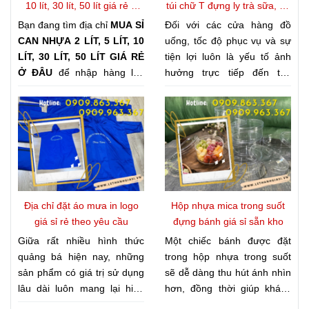
10 lít, 30 lít, 50 lít giá rẻ ở
túi chữ T đựng ly trà sữa, cà
và bếp ăn tập thể lựa chọn
cấp đồ nhựa dùng một lần
đâu?
phê, nước ép
Bạn đang tìm địa chỉ
MUA SỈ
Đối với các cửa hàng đồ
NHẬP KHAY NHỰA ĐỰNG
có tiếng, Công ty Lê Thanh
CAN NHỰA 2 LÍT, 5 LÍT, 10
uống, tốc độ phục vụ và sự
CƠM 3 NGĂN, 4 NGĂN, 5
luôn duy trì kho hàng phong
LÍT, 30 LÍT, 50 LÍT GIÁ RẺ
tiện lợi luôn là yếu tố ảnh
NGĂN GIÁ KHO
nhằm chủ
phú, đa dạng mẫu mã, sẵn
Ở ĐÂU
để nhập hàng lâu
hưởng trực tiếp đến trải
động nguồn cung, tối ưu chi
sàng đáp ứng nhu cầu nhập
dài? Trên thị trường hiện
nghiệm của khách hàng. Vì
phí và nâng cao chất lượng
sỉ của khách hàng trên toàn
nay có rất nhiều đơn vị cung
vậy, việc lựa chọn bao bì
phục vụ.
quốc.
cấp nhưng không phải nơi
phù hợp, đặc biệt là túi đựng
nào cũng đảm bảo giá tốt,
ly mang đi, ngày càng được
nguồn hàng ổn định và chất
nhiều quán chú trọng. Công
lượng đồng đều. Nếu cần
ty Lê Thanh hiện cung cấp
một đối tác uy tín chuyên
GIÁ SỈ RẺ TẬN XƯỞNG
cung cấp can nhựa giá sỉ,
KHI MUA TÚI CHỮ T ĐỰNG
Địa chỉ đặt áo mưa in logo
Hộp nhựa mica trong suốt
can nhựa HDPE, can nhựa
LY TRÀ SỮA, CÀ PHÊ,
giá sỉ rẻ theo yêu cầu
đựng bánh giá sỉ sẵn kho
đựng hóa chất, can nhựa
NƯỚC ÉP
, giúp khách hàng
Giữa rất nhiều hình thức
Một chiếc bánh được đặt
đựng thực phẩm với nhiều
vừa sở hữu nguồn bao bì
quảng bá hiện nay, những
trong hộp nhựa trong suốt
dung tích, Công ty Lê Thanh
chất lượng, vừa chủ động tối
sản phẩm có giá trị sử dụng
sẽ dễ dàng thu hút ánh nhìn
là lựa chọn được nhiều đại
ưu chi phí kinh doanh.
lâu dài luôn mang lại hiệu
hơn, đồng thời giúp khách
lý, doanh nghiệp và cơ sở
quả truyền thông bền vững.
quan sát trọn vẹn hình thức