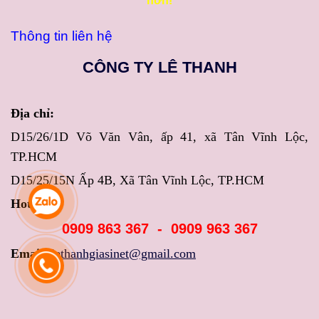
hơn!
Thông tin liên hệ
CÔNG TY LÊ THANH
Địa chỉ:
D15/26/1D Võ Văn Vân, ấp 41, xã Tân Vĩnh Lộc,
TP.HCM
D15/25/15N Ấp 4B, Xã Tân Vĩnh Lộc, TP.HCM
Hotline:
0909 863 367 - 0909 963 367
Email:
lethanhgiasinet@gmail.com