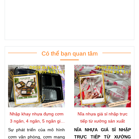
Có thể bạn quan tâm
Nhập khay nhựa đựng cơm
Nĩa nhựa giá sỉ nhập trực
3 ngăn, 4 ngăn, 5 ngăn giá
tiếp từ xưởng sản xuất
kho
Sự phát triển của mô hình
NĨA NHỰA GIÁ SỈ NHẬP
cơm văn phòng, cơm mang
TRỰC TIẾP TỪ XƯỞNG