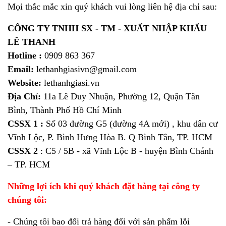
Mọi thắc mắc xin quý khách vui lòng liên hệ địa chỉ sau:
CÔNG TY TNHH SX - TM - XUẤT NHẬP KHẨU
LÊ THANH
Hotline :
0909 863 367
Email:
lethanhgiasivn@gmail.com
Website:
lethanhgiasi.vn
Địa Chỉ:
11a Lê Duy Nhuận, Phường 12, Quận Tân
Bình, Thành Phố Hồ Chí Minh
CSSX 1 :
Số 03 đường G5 (đường 4A mới) , khu dân cư
Vĩnh Lộc, P. Bình Hưng Hòa B. Q Bình Tân, TP. HCM
CSSX 2
: C5 / 5B - xã Vĩnh Lộc B - huyện Bình Chánh
– TP. HCM
Những lợi ích khi quý khách đặt hàng tại công ty
chúng tôi:
- Chúng tôi bao đổi trả hàng đối với sản phẩm lỗi