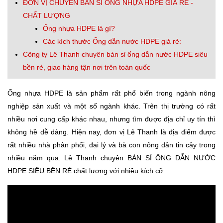
ĐƠN VỊ CHUYÊN BÁN SỈ ỐNG NHỰA HDPE GIÁ RẺ -
CHẤT LƯỢNG
Ống nhựa HDPE là gì?
Các kích thước Ống dẫn nước HDPE giá rẻ:
Công ty Lê Thanh chuyên bán sỉ ống dẫn nước HDPE siêu
bền rẻ, giao hàng tận nơi trên toàn quốc
Ống nhựa HDPE là sản phẩm rất phổ biến trong ngành nông
nghiệp sản xuất và một số ngành khác. Trên thị trường có rất
nhiều nơi cung cấp khác nhau, nhưng tìm được địa chỉ uy tín thì
không hề dễ dàng. Hiện nay, đơn vị Lê Thanh là địa điểm được
rất nhiều nhà phân phối, đại lý và bà con nông dân tin cậy trong
nhiều năm qua. Lê Thanh chuyên BÁN SỈ ỐNG DẪN NƯỚC
HDPE SIÊU BỀN RẺ chất lượng với nhiều kích cỡ