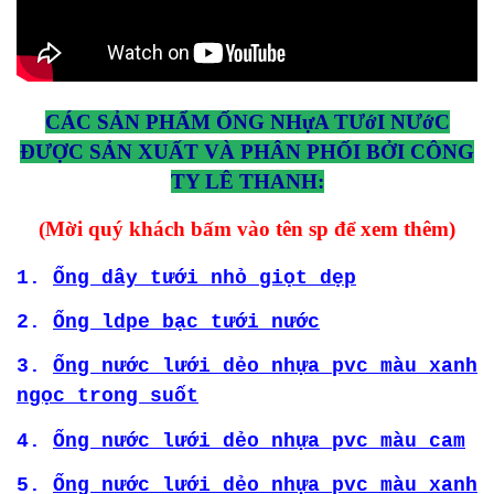
CÁC SẢN PHẨM ỐNG NHựA TƯớI NƯớC
ĐƯỢC SẢN XUẤT VÀ PHÂN PHỐI BỞI CÔNG
TY LÊ THANH:
(Mời quý khách bấm vào tên sp để xem thêm)
1.
Ống dây tưới nhỏ giọt dẹp
2.
Ống ldpe bạc tưới nước
3.
Ống nước lưới dẻo nhựa pvc màu xanh
ngọc trong suốt
4.
Ống nước lưới dẻo nhựa pvc màu cam
5.
Ống nước lưới dẻo nhựa pvc màu xanh