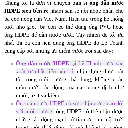
Chúng tôi là đơn vị chuyên
bán sỉ ống dẫn nước
HDPE siêu bền rẻ
nhằm san sẻ nỗi nhọc nhằn cho
bà con nông dân Việt Nam. Hiện tại, trong hệ thống
tưới nhỏ giọt, bà con có thể dùng ống PVC hoặc
ống HDPE để dẫn nước tưới. Tuy nhiên để tối ưu
nhất thì bà con nên dùng ống HDPE do Lê Thanh
cung cấp bởi những ưu điểm vượt trội sau đây:
Ống dẫn nước HDPE
tại Lê Thanh được sản
xuất từ chất liệu bền bỉ:
chịu đựng được rất
tốt trong môi trường chất lỏng, không bị ăn
mòn dưới tác động của các dung dịch như
muối, axít và kiềm.
Ống dẫn nước HDPE có sức chịu đựng cao đối
với môi trường:
ống HDPE có thể chịu được
những tác động mạnh từ tia cực tím mặt trời
trong một thời gian dài mà không bị xuống