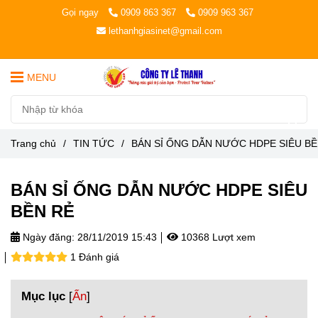
Gọi ngay
0909 863 367
0909 963 367
lethanhgiasinet@gmail.com
MENU
Trang chủ
/
TIN TỨC
/
BÁN SỈ ỐNG DẪN NƯỚC HDPE SIÊU BỀ
BÁN SỈ ỐNG DẪN NƯỚC HDPE SIÊU
BỀN RẺ
Ngày đăng:
28/11/2019 15:43
10368 Lượt xem
1 Đánh giá
Mục lục
[
Ẩn
]