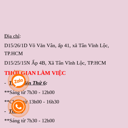
Địa chỉ
:
D15/26/1D Võ Văn Vân, ấp 41, xã Tân Vĩnh Lộc,
TP.HCM
D15/25/15N Ấp 4B, Xã Tân Vĩnh Lộc, TP.HCM
THỜI GIAN LÀM VIỆC
-
Thứ 2 đến Thứ 6
:
**Sáng từ 7h30 - 12h00
**Chiều từ 13h00 - 16h30
-
Thứ 7
:
**Sáng từ 7h30 - 12h00