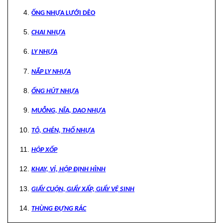
ỐNG NHỰA LƯỚI DẺO
CHAI NHỰA
LY NHỰA
NẮP LY NHỰA
ỐNG HÚT NHỰA
MUỖNG, NĨA, DAO NHỰA
TÔ, CHÉN, THỐ NHỰA
HỘP XỐP
KHAY, VỈ, HỘP ĐỊNH HÌNH
GIẤY CUỘN, GIẤY XẤP, GIẤY VỆ SINH
THÙNG ĐỰNG RÁC