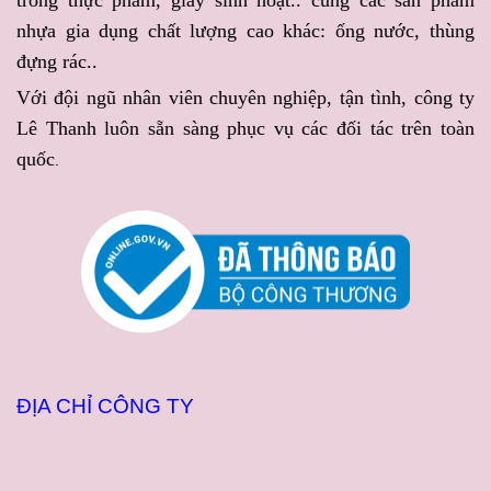
ứng dịch vụ
ĐẶT ÁO MƯA
Công ty Lê Thanh sẽ mang
nhựa gia dụng chất lượng cao khác: ống nước, thùng
IN LOGO GIÁ SỈ RẺ THEO
đến giải pháp đóng gói vừa
đựng rác..
YÊU CẦU
với chất lượng
đẹp mắt, vừa tiện lợi với
Với đội ngũ nhân viên chuyên nghiệp, tận tình, công ty
đồng đều và tiến độ đảm
nguồn hàng luôn sẵn sàng
Lê Thanh luôn sẵn sàng phục vụ các đối tác trên toàn
bảo.
phục vụ.
quốc
.
ĐỊA CHỈ CÔNG TY