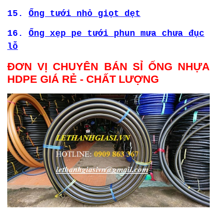
15.
Ống tưới nhỏ giọt dẹt
16.
Ống xẹp pe tưới phun mưa chưa đục
lỗ
ĐƠN VỊ CHUYÊN BÁN SỈ ỐNG NHỰA
HDPE GIÁ RẺ - CHẤT LƯỢNG