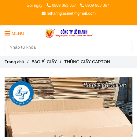
Gọi ngay
0909 863 367
0909 963 367
lethanhgiasinet@gmail.com
MENU
Trang chủ
/
BAO BÌ GIẤY
/
THÙNG GIẤY CARTON