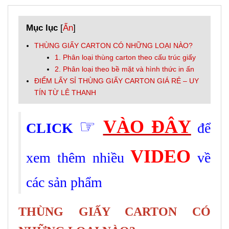
Mục lục
[
Ẩn
]
THÙNG GIẤY CARTON CÓ NHỮNG LOẠI NÀO?
1. Phân loại thùng carton theo cấu trúc giấy
2. Phân loại theo bề mặt và hình thức in ấn
ĐIỂM LẤY SỈ THÙNG GIẤY CARTON GIÁ RẺ – UY
TÍN TỪ LÊ THANH
☞
VÀO ĐÂY
CLICK
để
VIDEO
xem thêm nhiều
về
các sản phẩm
THÙNG GIẤY CARTON CÓ