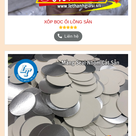
XỐP BỌC ỔI LỒNG SẴN
Liên hệ