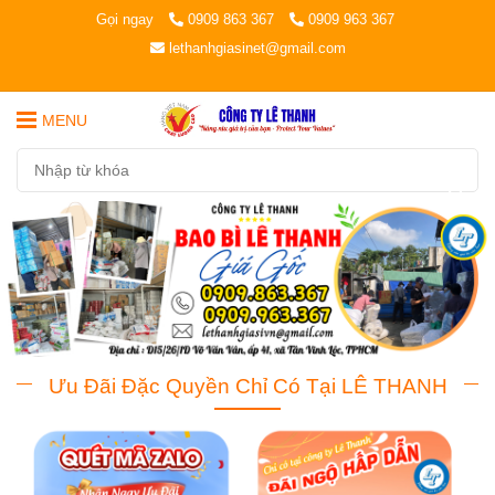
Gọi ngay
0909 863 367
0909 963 367
lethanhgiasinet@gmail.com
MENU
Ưu Đãi Đặc Quyền Chỉ Có Tại LÊ THANH