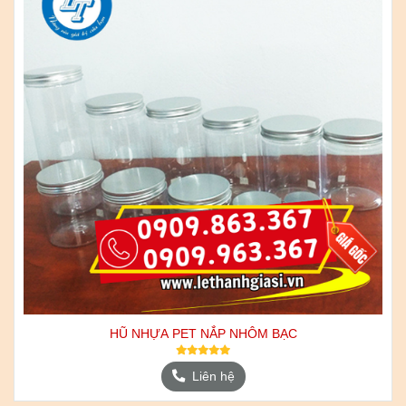
HŨ NHỰA PET NẮP NHÔM BẠC
Liên hệ