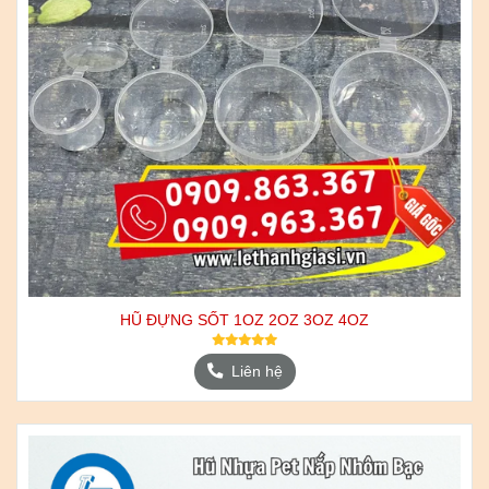
HŨ ĐỰNG SỐT 1OZ 2OZ 3OZ 4OZ
Liên hệ