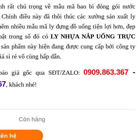
nh rất chú trọng về mẫu mã bao bì đóng gói nước
.
Chính điều này đã thôi thúc các xưởng sản xuất ly
thêm nhiều mẫu mã ly đựng đồ uống tiện lợi hơn, đẹp
bật trong số đó có
LY NHỰA NẮP UỐNG TRỰC
 sản phẩm này hiện đang được cung cấp bởi công ty
á sỉ rẻ vô cùng hấp dẫn.
0909.863.367
-
áo giá gốc qua SĐT/ZALO:
67
, khách nhé!
Còn hàng
iên hệ