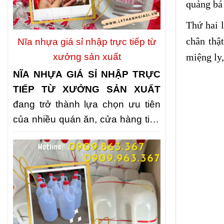
quảng bá 
nhiều quán ăn, nhà hàng và bếp
ăn tập thể lựa chọn
NHẬP KHAY
Thứ hai
l
NHỰA ĐỰNG CƠM 3 NGĂN, 4
chân thậ
Nĩa nhựa giá sỉ nhập trực tiếp từ
NGĂN, 5 NGĂN GIÁ KHO
nhằm
xưởng sản xuất
miệng ly,
chủ động nguồn cung, tối ưu chi
NĨA NHỰA GIÁ SỈ NHẬP TRỰC
phí và nâng cao chất lượng phục
TIẾP TỪ XƯỞNG SẢN XUẤT
vụ.
đang trở thành lựa chọn ưu tiên
của nhiều quán ăn, cửa hàng tiện
lợi, đơn vị tổ chức sự kiện và các
đại lý kinh doanh. Không chỉ giúp
tối ưu chi phí, nguồn cung trực
tiếp còn đảm bảo giá thành cạnh
tranh, chất lượng ổn định và khả
năng đáp ứng nhanh số lượng