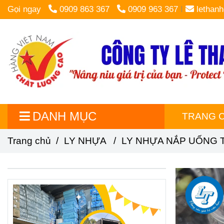
Gọi ngay
0909 863 367
0909 963 367
lethan
DANH MỤC
TRANG 
Trang chủ
/
LY NHỰA
/
LY NHỰA NẮP UỐNG 