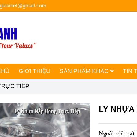
hgiasinet@gmail.com
CHỦ
GIỚI THIỆU
SẢN PHẨM KHÁC
TIN 
TRỰC TIẾP
LY NHỰA
Ngoài việc sở