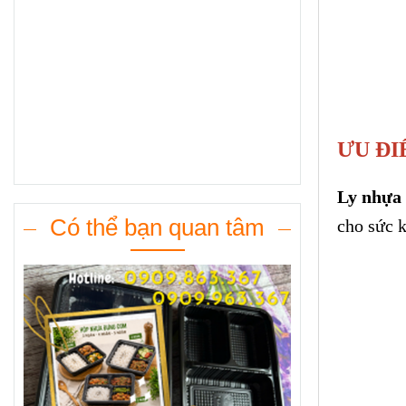
ƯU ĐI
Ly nhựa 
Có thể bạn quan tâm
cho sức k