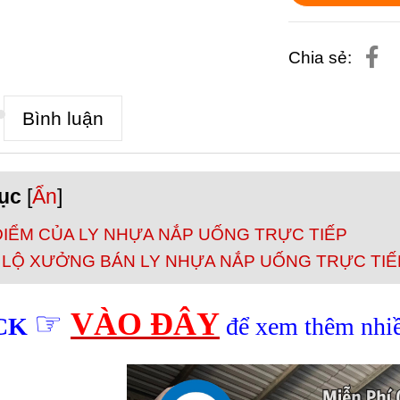
Chia sẻ:
Bình luận
ục
[
Ẩn
]
ĐIỂM CỦA LY NHỰA NẮP UỐNG TRỰC TIẾP
 LỘ XƯỞNG BÁN LY NHỰA NẮP UỐNG TRỰC TIẾP
☞
VÀO ĐÂY
CK
để xem thêm nhi