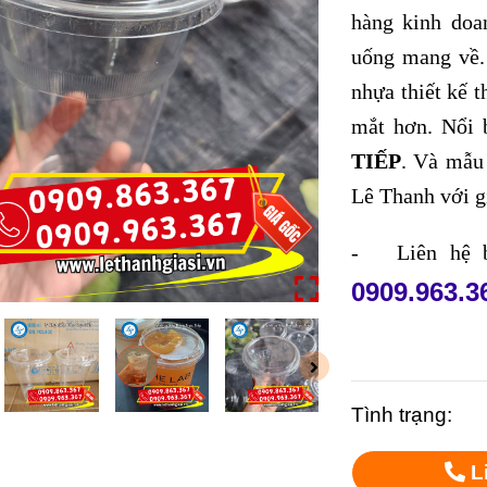
hàng kinh doa
uống mang về
nhựa thiết kế 
mắt hơn. Nổi 
TIẾP
. Và mẫu
Lê Thanh với gi
- Liên hệ b
0909.963.3
Tình trạng:
L