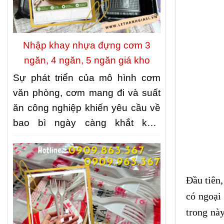
Nhập khay nhựa đựng cơm 3
ngăn, 4 ngăn, 5 ngăn giá kho
Sự phát triển của mô hình cơm
văn phòng, cơm mang đi và suất
ăn công nghiệp khiến yêu cầu về
bao bì ngày càng khắt khe.
Không chỉ cần đảm bảo vệ sinh
thực phẩm, bao bì còn phải giúp
món ăn được sắp xếp gọn gàng,
Đầu tiên,
thuận tiện khi vận chuyển và giữ
có ngoại
được hình thức hấp dẫn khi đến
trong nà
tay khách hàng. Đó cũng là lý do