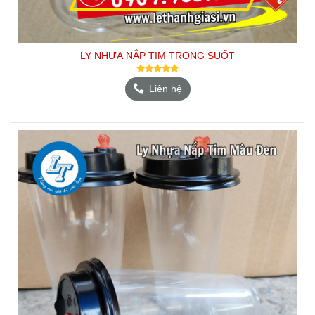
LY NHỰA NẮP TIM TRONG SUỐT
Liên hệ