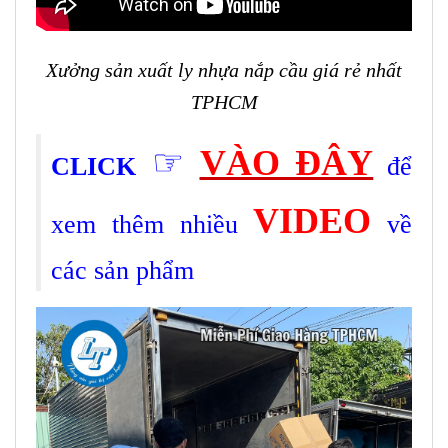
Xưởng sản xuất ly nhựa nắp cầu giá rẻ nhất
TPHCM
☞
VÀO ĐÂY
CLICK
để
VIDEO
xem thêm nhiều
về
các sản phẩm