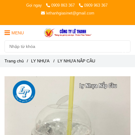
Gọi ngay
0909 863 367
0909 963 367
lethanhgiasinet@gmail.com
MENU
Trang chủ
/
LY NHỰA
/
LY NHỰA NẮP CẦU