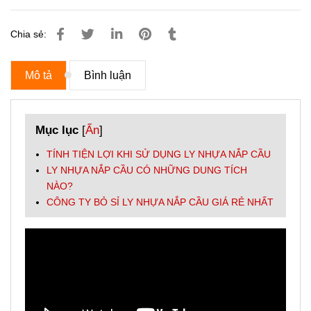
Chia sẻ:
Mô tả
Bình luận
Mục lục
[
Ẩn
]
TÍNH TIỆN LỢI KHI SỬ DỤNG LY NHỰA NẮP CẦU
LY NHỰA NẮP CẦU CÓ NHỮNG DUNG TÍCH
NÀO?
CÔNG TY BỎ SỈ LY NHỰA NẮP CẦU GIÁ RẺ NHẤT