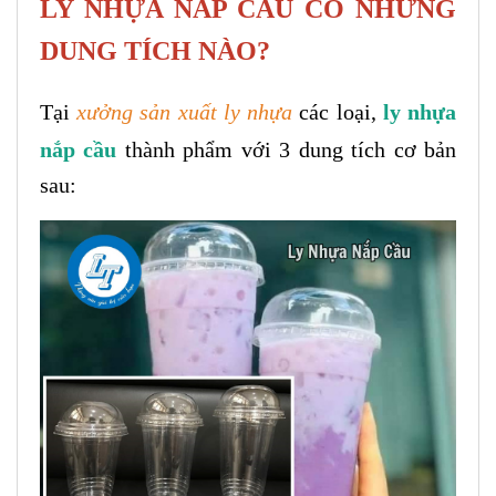
LY NHỰA NẮP CẦU CÓ NHỮNG
DUNG TÍCH NÀO?
Tại
xưởng sản xuất ly nhựa
các loại,
ly nhựa
nắp cầu
thành phẩm với 3 dung tích cơ bản
sau: