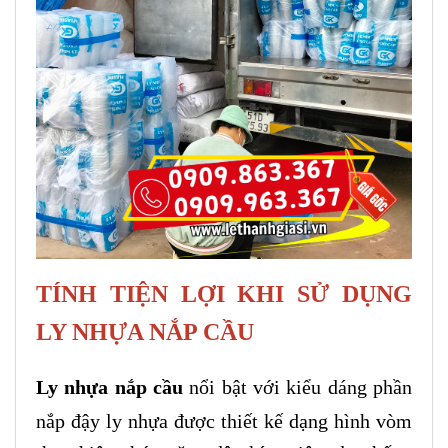
TÍNH TIỆN LỢI KHI SỬ DỤNG
LY NHỰA NẮP CẦU
Ly nhựa nắp cầu
nổi bật với kiểu dáng phần
nắp đậy ly nhựa được thiết kế dạng hình vòm