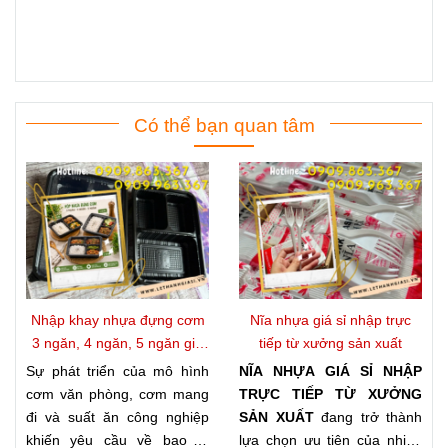
Có thể bạn quan tâm
Nhập khay nhựa đựng cơm
Nĩa nhựa giá sỉ nhập trực
3 ngăn, 4 ngăn, 5 ngăn giá
tiếp từ xưởng sản xuất
kho
Sự phát triển của mô hình
NĨA NHỰA GIÁ SỈ NHẬP
cơm văn phòng, cơm mang
TRỰC TIẾP TỪ XƯỞNG
đi và suất ăn công nghiệp
SẢN XUẤT
đang trở thành
khiến yêu cầu về bao bì
lựa chọn ưu tiên của nhiều