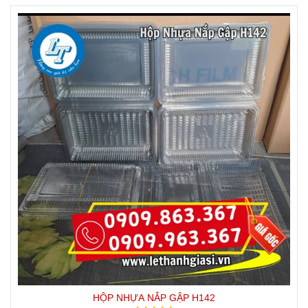
HỘP NHỰA NẮP GẬP H142