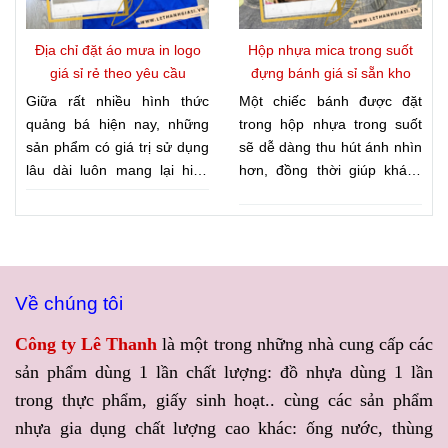
một đối tác uy tín chuyên
GIÁ SỈ RẺ TẬN XƯỞNG
cung cấp can nhựa giá sỉ,
KHI MUA TÚI CHỮ T ĐỰNG
Địa chỉ đặt áo mưa in logo
Hộp nhựa mica trong suốt
can nhựa HDPE, can nhựa
LY TRÀ SỮA, CÀ PHÊ,
giá sỉ rẻ theo yêu cầu
đựng bánh giá sỉ sẵn kho
đựng hóa chất, can nhựa
NƯỚC ÉP
, giúp khách hàng
Giữa rất nhiều hình thức
Một chiếc bánh được đặt
đựng thực phẩm với nhiều
vừa sở hữu nguồn bao bì
quảng bá hiện nay, những
trong hộp nhựa trong suốt
dung tích, Công ty Lê Thanh
chất lượng, vừa chủ động tối
sản phẩm có giá trị sử dụng
sẽ dễ dàng thu hút ánh nhìn
là lựa chọn được nhiều đại
ưu chi phí kinh doanh.
lâu dài luôn mang lại hiệu
hơn, đồng thời giúp khách
lý, doanh nghiệp và cơ sở
quả truyền thông bền vững.
quan sát trọn vẹn hình thức
sản xuất tin tưởng.
Áo mưa in logo là một trong
sản phẩm mà không cần mở
số đó khi vừa đáp ứng nhu
nắp. Đây là yếu tố được
cầu sử dụng, vừa giúp
nhiều cửa hàng chú trọng để
thương hiệu tiếp cận khách
nâng cao giá trị sản phẩm
Về chúng tôi
hàng một cách tự nhiên. Để
cũng như tạo ấn tượng với
tối ưu ngân sách, nhiều
người mua. Nếu bạn đang
Công ty Lê Thanh
là một trong những nhà cung cấp các
doanh nghiệp hiện nay ưu
cần tìm
HỘP NHỰA MICA
sản phẩm dùng 1 lần chất lượng: đồ nhựa dùng 1 lần
tiên lựa chọn đơn vị cung
TRONG SUỐT ĐỰNG
trong thực phẩm, giấy sinh hoạt.. cùng các sản phẩm
ứng uy tín, có khả năng đáp
BÁNH GIÁ SỈ SẴN KHO
,
ứng dịch vụ
ĐẶT ÁO MƯA
Công ty Lê Thanh sẽ mang
nhựa gia dụng chất lượng cao khác: ống nước, thùng
IN LOGO GIÁ SỈ RẺ THEO
đến giải pháp đóng gói vừa