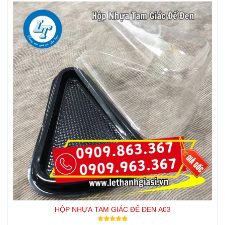
HỘP NHỰA TAM GIÁC ĐẾ ĐEN A03