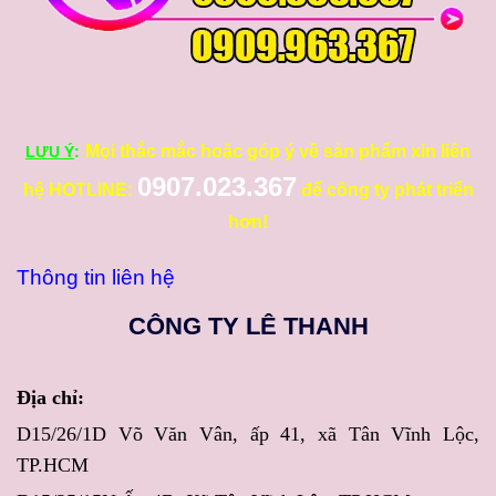
Mọi thắc mắc hoặc góp ý về sản phẩm xin liên
LƯU Ý
:
0907.023.367
hệ HOTLINE:
để công ty phát triển
hơn!
Thông tin liên hệ
CÔNG TY LÊ THANH
Địa chỉ:
D15/26/1D Võ Văn Vân, ấp 41, xã Tân Vĩnh Lộc,
TP.HCM