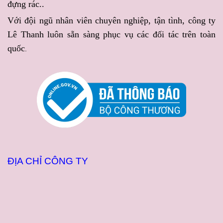
đựng rác..
YÊU CẦU
với chất lượng
đẹp mắt, vừa tiện lợi với
Với đội ngũ nhân viên chuyên nghiệp, tận tình, công ty
đồng đều và tiến độ đảm
nguồn hàng luôn sẵn sàng
Lê Thanh luôn sẵn sàng phục vụ các đối tác trên toàn
bảo.
phục vụ.
quốc
.
ĐỊA CHỈ CÔNG TY