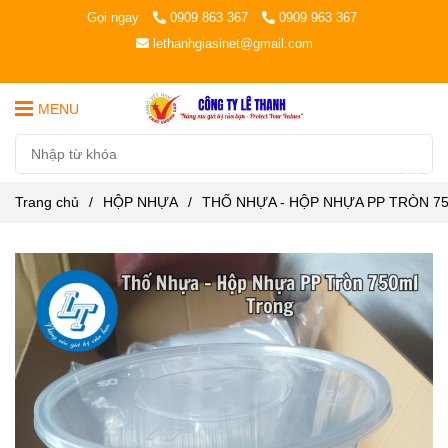
Gọi ngay
0909 863 367
0909 963 367
lethanhgiasinet@gmail.com
MENU
Trang chủ
/
HỘP NHỰA
/
THỐ NHỰA - HỘP NHỰA PP TRÒN 7