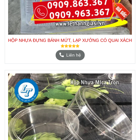
HỘP NHỰA ĐỰNG BÁNH MỨT, LẠP XƯỞNG CÓ QUAI XÁCH
Liên hệ