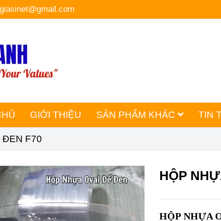
hgiasinet@gmail.com
CHỦ
GIỚI THIỆU
SẢN PHẨM KHÁC
TIN 
 ĐEN F70
HỘP NHỰA
HỘP NHỰA O