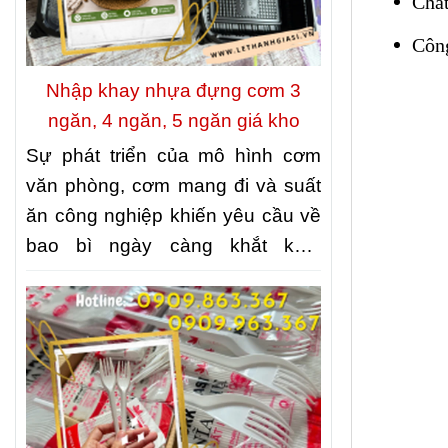
Chất
Công
Nhập khay nhựa đựng cơm 3
ngăn, 4 ngăn, 5 ngăn giá kho
Sự phát triển của mô hình cơm
văn phòng, cơm mang đi và suất
ăn công nghiệp khiến yêu cầu về
bao bì ngày càng khắt khe.
Không chỉ cần đảm bảo vệ sinh
thực phẩm, bao bì còn phải giúp
món ăn được sắp xếp gọn gàng,
thuận tiện khi vận chuyển và giữ
được hình thức hấp dẫn khi đến
tay khách hàng. Đó cũng là lý do