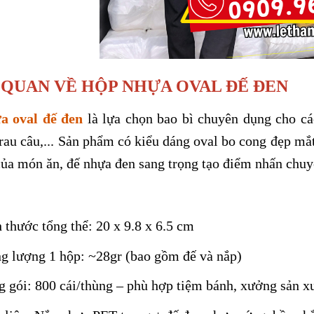
QUAN VỀ HỘP NHỰA OVAL ĐẾ ĐEN
a oval đế đen
là lựa chọn bao bì chuyên dụng cho cá
rau câu,... Sản phẩm có kiểu dáng oval bo cong đẹp mắ
của món ăn, đế nhựa đen sang trọng tạo điểm nhấn chuy
 thước tổng thể: 20 x 9.8 x 6.5 cm
g lượng 1 hộp: ~28gr (bao gồm đế và nắp)
 gói: 800 cái/thùng – phù hợp tiệm bánh, xưởng sản xu