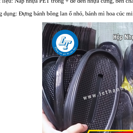
 liệu: Nắp nhựa PET trong + đế đen nhựa cứng, bền ch
 dụng: Đựng bánh bông lan ổ nhỏ, bánh mì hoa cúc min