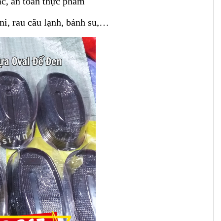
ắc, an toàn thực phẩm
i, rau câu lạnh, bánh su,…