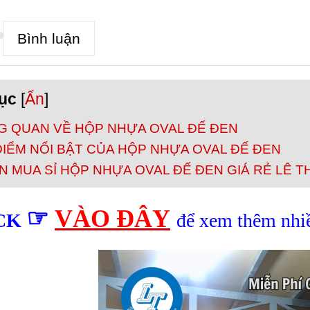
Bình luận
ục
[
Ẩn
]
G QUAN VỀ HỘP NHỰA OVAL ĐẾ ĐEN
ĐIỂM NỔI BẬT CỦA HỘP NHỰA OVAL ĐẾ ĐEN
 MUA SỈ HỘP NHỰA OVAL ĐẾ ĐEN GIÁ RẺ LÊ 
☞
VÀO ĐÂY
CK
để xem thêm nh