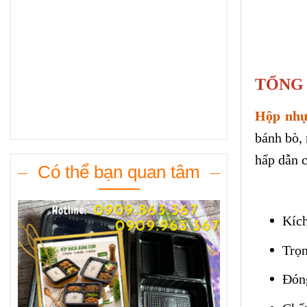
TỔNG 
Hộp nhự
bánh bò, 
hấp dẫn 
Có thể bạn quan tâm
Kích
Trọn
Đóng