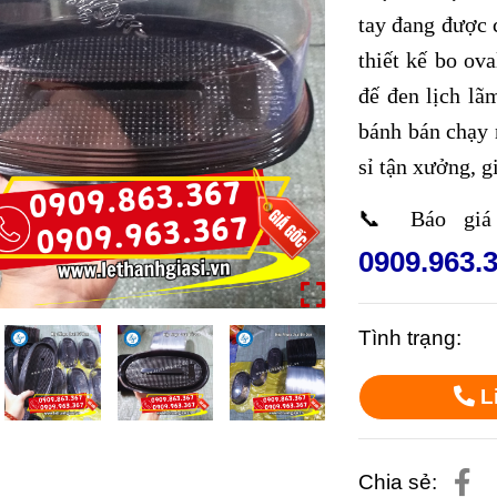
tay đang được 
thiết kế bo ova
đế đen lịch lã
bánh bán chạy 
sỉ tận xưởng, g
📞 Báo giá 
0909.963.
Tình trạng:
L
Chia sẻ: