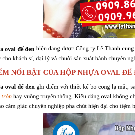
hiện đang được Công ty Lê Thanh cung c
a oval đế đen
 cho khách sỉ, đại lý và chuỗi sản xuất bánh chuyên ng
ỂM NỔI BẬT CỦA HỘP NHỰA OVAL ĐẾ
a oval đế đen
ghi điểm với thiết kế bo cong lạ mắt, s
 tròn
hay vuông truyền thống. Kiểu dáng oval không chỉ
o cảm giác chuyên nghiệp pha chút hiện đại cho tiệm b