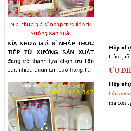
nhiều quán ăn, nhà hàng và bếp
ăn tập thể lựa chọn
NHẬP KHAY
NHỰA ĐỰNG CƠM 3 NGĂN, 4
Nĩa nhựa giá sỉ nhập trực tiếp từ
NGĂN, 5 NGĂN GIÁ KHO
nhằm
xưởng sản xuất
chủ động nguồn cung, tối ưu chi
NĨA NHỰA GIÁ SỈ NHẬP TRỰC
phí và nâng cao chất lượng phục
Hộp nhự
TIẾP TỪ XƯỞNG SẢN XUẤT
vụ.
toàn quốc
đang trở thành lựa chọn ưu tiên
ƯU ĐI
của nhiều quán ăn, cửa hàng tiện
lợi, đơn vị tổ chức sự kiện và các
Hộp nhự
đại lý kinh doanh. Không chỉ giúp
hộp nhựa
tối ưu chi phí, nguồn cung trực
mà còn tạ
tiếp còn đảm bảo giá thành cạnh
tranh, chất lượng ổn định và khả
năng đáp ứng nhanh số lượng