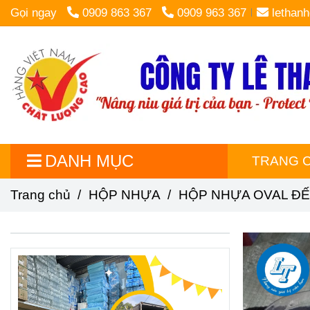
Gọi ngay
0909 863 367
0909 963 367
lethan
DANH MỤC
TRANG 
Trang chủ
/
HỘP NHỰA
/
HỘP NHỰA OVAL ĐẾ