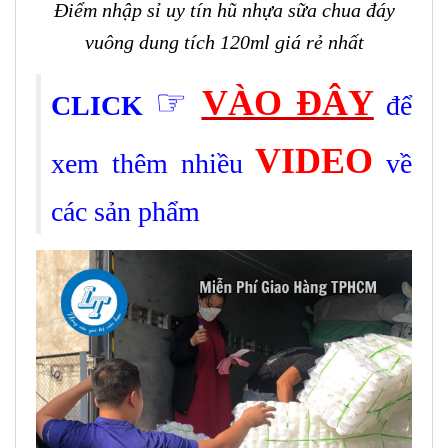
Điểm nhập sỉ uy tín hũ nhựa sữa chua đáy
vuông dung tích 120ml giá rẻ nhất
☞
VÀO ĐÂY
CLICK
để
VIDEO
xem thêm nhiều
về
các sản phẩm