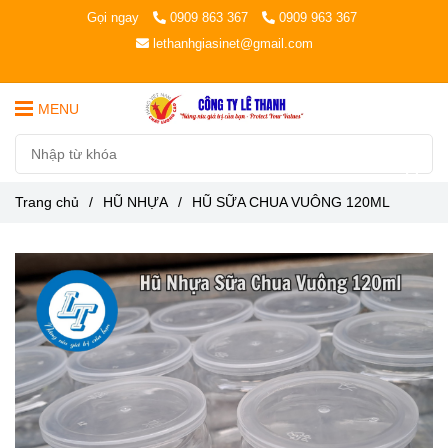
Gọi ngay
0909 863 367
0909 963 367
lethanhgiasinet@gmail.com
MENU
Trang chủ
/
HŨ NHỰA
/
HŨ SỮA CHUA VUÔNG 120ML