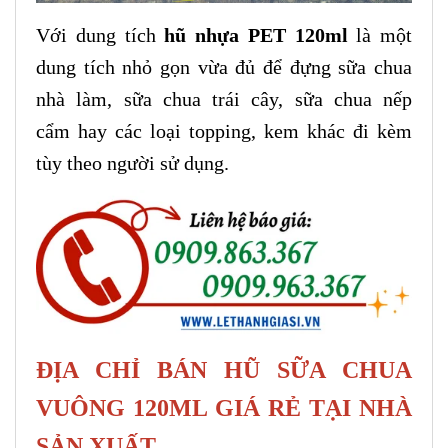
Với dung tích
hũ nhựa PET 120ml
là một
dung tích nhỏ gọn vừa đủ để đựng sữa chua
nhà làm, sữa chua trái cây, sữa chua nếp
cẩm hay các loại topping, kem khác đi kèm
tùy theo người sử dụng.
ĐỊA CHỈ BÁN HŨ SỮA CHUA
VUÔNG 120ML GIÁ RẺ TẠI NHÀ
SẢN XUẤT