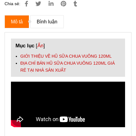
Chia sẻ:
Mô tả
Bình luận
Mục lục
[
Ẩn
]
GIỚI THIỆU VỀ HŨ SỮA CHUA VUÔNG 120ML
ĐỊA CHỈ BÁN HŨ SỮA CHUA VUÔNG 120ML GIÁ
RẺ TẠI NHÀ SẢN XUẤT