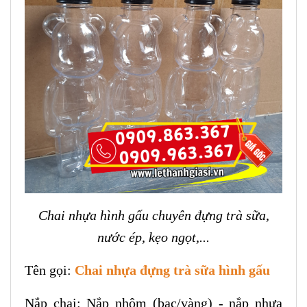
Chai nhựa hình gấu chuyên đựng trà sữa,
nước ép, kẹo ngọt,...
Tên gọi:
Chai nhựa đựng trà sữa hình gấu
Nắp chai: Nắp nhôm (bạc/vàng) - nắp nhựa