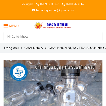
Gọi ngay
0909 863 367
0909 963 367
lethanhgiasinet@gmail.com
MENU
Trang chủ
/
CHAI NHỰA
/
CHAI NHỰA ĐỰNG TRÀ SỮA HÌNH 