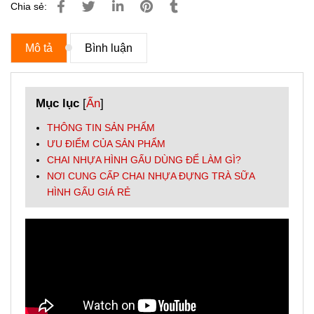
Chia sẻ:
Mô tả
Bình luận
Mục lục
[
Ẩn
]
THÔNG TIN SẢN PHẨM
ƯU ĐIỂM CỦA SẢN PHẨM
CHAI NHỰA HÌNH GẤU DÙNG ĐỂ LÀM GÌ?
NƠI CUNG CẤP CHAI NHỰA ĐỰNG TRÀ SỮA
HÌNH GẤU GIÁ RẺ