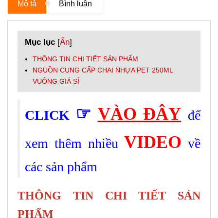
Mô tả
Bình luận
Mục lục
[
Ẩn
]
THÔNG TIN CHI TIẾT SẢN PHẨM
NGUỒN CUNG CẤP CHAI NHỰA PET 250ML
VUÔNG GIÁ SỈ
☞
VÀO ĐÂY
CLICK
để
VIDEO
xem thêm nhiều
về
các sản phẩm
THÔNG TIN CHI TIẾT SẢN
PHẨM