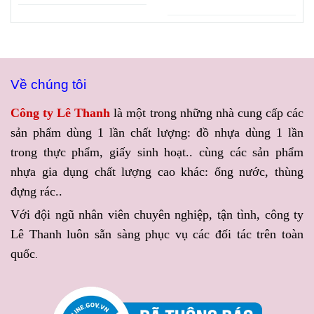
cấp nhưng không phải nơi
phù hợp, đặc biệt là túi đựng
nào cũng đảm bảo giá tốt,
ly mang đi, ngày càng được
nguồn hàng ổn định và chất
nhiều quán chú trọng. Công
lượng đồng đều. Nếu cần
ty Lê Thanh hiện cung cấp
một đối tác uy tín chuyên
GIÁ SỈ RẺ TẬN XƯỞNG
cung cấp can nhựa giá sỉ,
KHI MUA TÚI CHỮ T ĐỰNG
Địa chỉ đặt áo mưa in logo
Hộp nhựa mica trong suốt
can nhựa HDPE, can nhựa
LY TRÀ SỮA, CÀ PHÊ,
giá sỉ rẻ theo yêu cầu
đựng bánh giá sỉ sẵn kho
đựng hóa chất, can nhựa
NƯỚC ÉP
, giúp khách hàng
Giữa rất nhiều hình thức
Một chiếc bánh được đặt
đựng thực phẩm với nhiều
vừa sở hữu nguồn bao bì
quảng bá hiện nay, những
trong hộp nhựa trong suốt
dung tích, Công ty Lê Thanh
chất lượng, vừa chủ động tối
sản phẩm có giá trị sử dụng
sẽ dễ dàng thu hút ánh nhìn
là lựa chọn được nhiều đại
ưu chi phí kinh doanh.
lâu dài luôn mang lại hiệu
hơn, đồng thời giúp khách
lý, doanh nghiệp và cơ sở
quả truyền thông bền vững.
quan sát trọn vẹn hình thức
sản xuất tin tưởng.
Áo mưa in logo là một trong
sản phẩm mà không cần mở
số đó khi vừa đáp ứng nhu
nắp. Đây là yếu tố được
cầu sử dụng, vừa giúp
nhiều cửa hàng chú trọng để
thương hiệu tiếp cận khách
nâng cao giá trị sản phẩm
Về chúng tôi
hàng một cách tự nhiên. Để
cũng như tạo ấn tượng với
tối ưu ngân sách, nhiều
người mua. Nếu bạn đang
Công ty Lê Thanh
là một trong những nhà cung cấp các
doanh nghiệp hiện nay ưu
cần tìm
HỘP NHỰA MICA