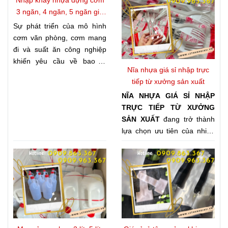
Có thể bạn quan tâm
Nhập khay nhựa đựng cơm
3 ngăn, 4 ngăn, 5 ngăn giá
kho
Sự phát triển của mô hình
cơm văn phòng, cơm mang
đi và suất ăn công nghiệp
khiến yêu cầu về bao bì
Nĩa nhựa giá sỉ nhập trực
ngày càng khắt khe. Không
tiếp từ xưởng sản xuất
chỉ cần đảm bảo vệ sinh