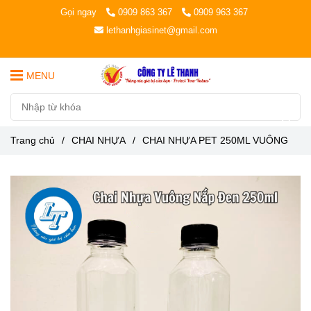
Gọi ngay
0909 863 367
0909 963 367
lethanhgiasinet@gmail.com
MENU
Trang chủ
/
CHAI NHỰA
/
CHAI NHỰA PET 250ML VUÔNG