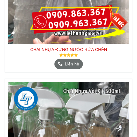
CHAI NHỰA ĐỰNG NƯỚC RỬA CHÉN