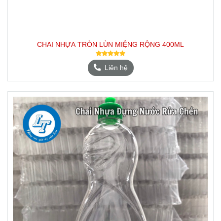
CHAI NHỰA TRÒN LÙN MIỆNG RỘNG 400ML
Liên hệ