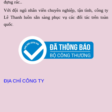
đựng rác..
YÊU CẦU
với chất lượng
đẹp mắt, vừa tiện lợi với
Với đội ngũ nhân viên chuyên nghiệp, tận tình, công ty
đồng đều và tiến độ đảm
nguồn hàng luôn sẵn sàng
Lê Thanh luôn sẵn sàng phục vụ các đối tác trên toàn
bảo.
phục vụ.
quốc
.
ĐỊA CHỈ CÔNG TY