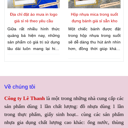
một đối tác uy tín chuyên
GIÁ SỈ RẺ TẬN XƯỞNG
cung cấp can nhựa giá sỉ,
KHI MUA TÚI CHỮ T ĐỰNG
Địa chỉ đặt áo mưa in logo
Hộp nhựa mica trong suốt
can nhựa HDPE, can nhựa
LY TRÀ SỮA, CÀ PHÊ,
giá sỉ rẻ theo yêu cầu
đựng bánh giá sỉ sẵn kho
đựng hóa chất, can nhựa
NƯỚC ÉP
, giúp khách hàng
Giữa rất nhiều hình thức
Một chiếc bánh được đặt
đựng thực phẩm với nhiều
vừa sở hữu nguồn bao bì
quảng bá hiện nay, những
trong hộp nhựa trong suốt
dung tích, Công ty Lê Thanh
chất lượng, vừa chủ động tối
sản phẩm có giá trị sử dụng
sẽ dễ dàng thu hút ánh nhìn
là lựa chọn được nhiều đại
ưu chi phí kinh doanh.
lâu dài luôn mang lại hiệu
hơn, đồng thời giúp khách
lý, doanh nghiệp và cơ sở
quả truyền thông bền vững.
quan sát trọn vẹn hình thức
sản xuất tin tưởng.
Áo mưa in logo là một trong
sản phẩm mà không cần mở
số đó khi vừa đáp ứng nhu
nắp. Đây là yếu tố được
cầu sử dụng, vừa giúp
nhiều cửa hàng chú trọng để
thương hiệu tiếp cận khách
nâng cao giá trị sản phẩm
Về chúng tôi
hàng một cách tự nhiên. Để
cũng như tạo ấn tượng với
tối ưu ngân sách, nhiều
người mua. Nếu bạn đang
Công ty Lê Thanh
là một trong những nhà cung cấp các
doanh nghiệp hiện nay ưu
cần tìm
HỘP NHỰA MICA
sản phẩm dùng 1 lần chất lượng: đồ nhựa dùng 1 lần
tiên lựa chọn đơn vị cung
TRONG SUỐT ĐỰNG
trong thực phẩm, giấy sinh hoạt.. cùng các sản phẩm
ứng uy tín, có khả năng đáp
BÁNH GIÁ SỈ SẴN KHO
,
ứng dịch vụ
ĐẶT ÁO MƯA
Công ty Lê Thanh sẽ mang
nhựa gia dụng chất lượng cao khác: ống nước, thùng
IN LOGO GIÁ SỈ RẺ THEO
đến giải pháp đóng gói vừa