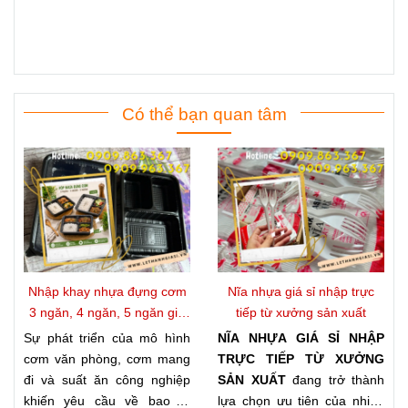
Có thể bạn quan tâm
Nhập khay nhựa đựng cơm
Nĩa nhựa giá sỉ nhập trực
3 ngăn, 4 ngăn, 5 ngăn giá
tiếp từ xưởng sản xuất
kho
Sự phát triển của mô hình
NĨA NHỰA GIÁ SỈ NHẬP
cơm văn phòng, cơm mang
TRỰC TIẾP TỪ XƯỞNG
đi và suất ăn công nghiệp
SẢN XUẤT
đang trở thành
khiến yêu cầu về bao bì
lựa chọn ưu tiên của nhiều