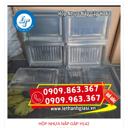
HỘP NHỰA NẮP GẬP H142