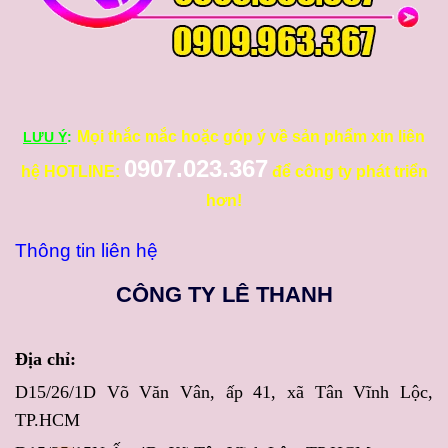
Mọi thắc mắc hoặc góp ý về sản phẩm xin liên
LƯU Ý
:
0907.023.367
hệ HOTLINE:
để công ty phát triển
hơn!
Thông tin liên hệ
CÔNG TY LÊ THANH
Địa chỉ:
D15/26/1D Võ Văn Vân, ấp 41, xã Tân Vĩnh Lộc,
TP.HCM