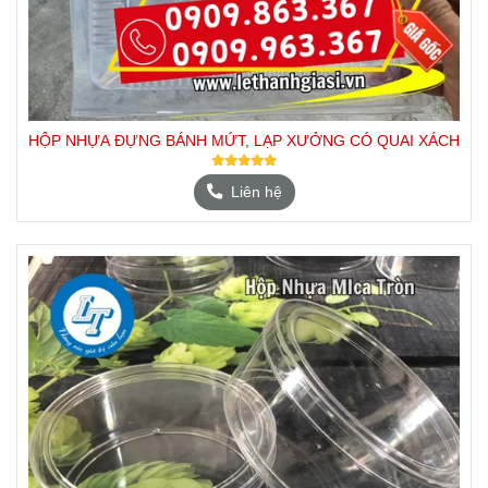
HỘP NHỰA ĐỰNG BÁNH MỨT, LẠP XƯỞNG CÓ QUAI XÁCH
Liên hệ