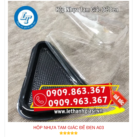
HỘP NHỰA TAM GIÁC ĐẾ ĐEN A03