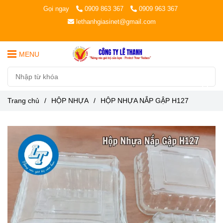
Gọi ngay
0909 863 367
0909 963 367
lethanhgiasinet@gmail.com
MENU
Trang chủ
/
HỘP NHỰA
/
HỘP NHỰA NẮP GẬP H127