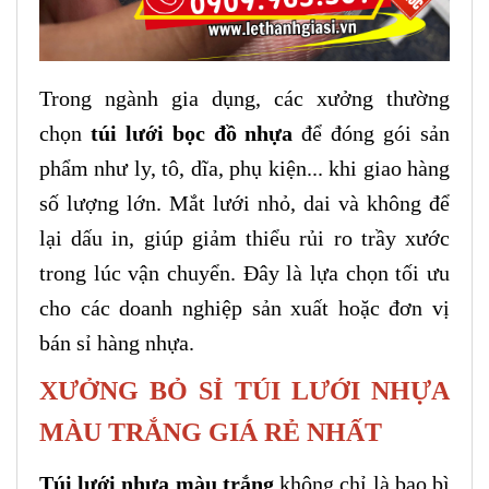
Trong ngành gia dụng, các xưởng thường
chọn
túi lưới bọc đồ nhựa
để đóng gói sản
phẩm như ly, tô, dĩa, phụ kiện... khi giao hàng
số lượng lớn. Mắt lưới nhỏ, dai và không để
lại dấu in, giúp giảm thiểu rủi ro trầy xước
trong lúc vận chuyển. Đây là lựa chọn tối ưu
cho các doanh nghiệp sản xuất hoặc đơn vị
bán sỉ hàng nhựa.
XƯỞNG BỎ SỈ TÚI LƯỚI NHỰA
MÀU TRẮNG GIÁ RẺ NHẤT
Túi lưới nhựa màu trắng
không chỉ là bao bì