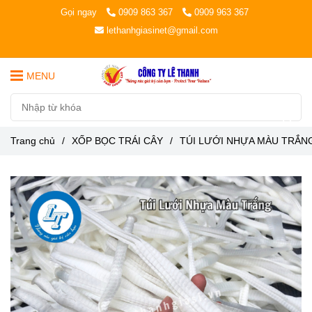
Gọi ngay
0909 863 367
0909 963 367
lethanhgiasinet@gmail.com
MENU
Trang chủ
/
XỐP BỌC TRÁI CÂY
/
TÚI LƯỚI NHỰA MÀU TRẮN