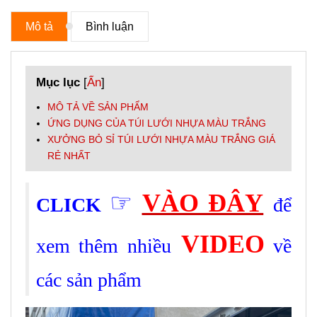
Mô tả
Bình luận
Mục lục
[
Ẩn
]
MÔ TẢ VỀ SẢN PHẨM
ỨNG DỤNG CỦA TÚI LƯỚI NHỰA MÀU TRẮNG
XƯỞNG BỎ SỈ TÚI LƯỚI NHỰA MÀU TRẮNG GIÁ
RẺ NHẤT
☞
VÀO ĐÂY
CLICK
để
VIDEO
xem thêm nhiều
về
các sản phẩm