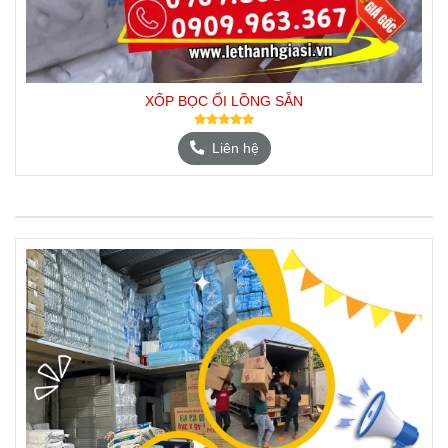
XỐP BỌC ỔI LỒNG SẴN
Liên hệ