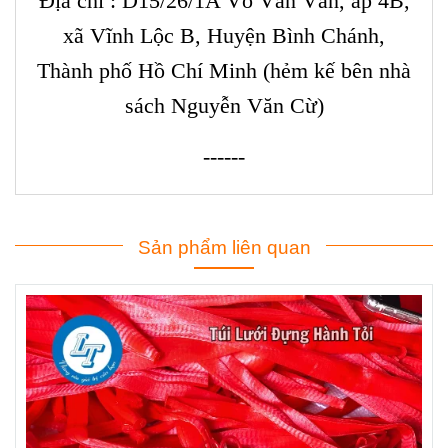
Địa chỉ : D15/26/1A Võ Văn Vân, ấp 4B,
xã Vĩnh Lộc B, Huyện Bình Chánh,
Thành phố Hồ Chí Minh (hẻm kế bên nhà
sách Nguyễn Văn Cừ)
------
Sản phẩm liên quan