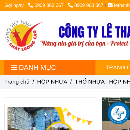
Gọi ngay
0909 863 367
0909 963 367
lethan
DANH MỤC
TRANG 
Trang chủ
/
HỘP NHỰA
/
THỐ NHỰA - HỘP N