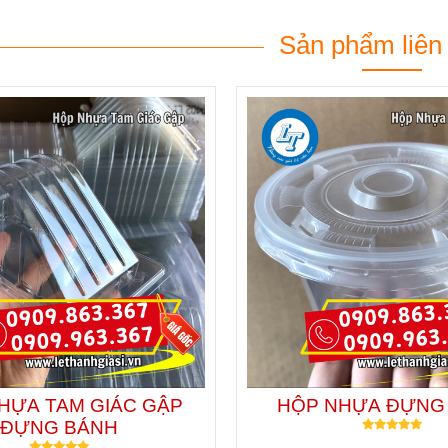
Sản phẩm liên
HỰA TAM GIÁC GẬP
HỘP NHỰA ĐỰNG
ĐỰNG BÁNH