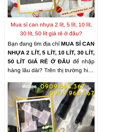
lớn. Là đơn vị chuyên cung
cấp đồ nhựa dùng một lần có
tiếng, Công ty Lê Thanh luôn duy
Mua sỉ can nhựa 2 lít, 5 lít, 10 lít,
trì kho hàng phong phú, đa dạng
30 lít, 50 lít giá rẻ ở đâu?
mẫu mã, sẵn sàng đáp ứng nhu
Bạn đang tìm địa chỉ
MUA SỈ CAN
cầu nhập sỉ của khách hàng trên
NHỰA 2 LÍT, 5 LÍT, 10 LÍT, 30 LÍT,
toàn quốc.
50 LÍT GIÁ RẺ Ở ĐÂU
để nhập
hàng lâu dài? Trên thị trường hiện
nay có rất nhiều đơn vị cung cấp
nhưng không phải nơi nào cũng
đảm bảo giá tốt, nguồn hàng ổn
định và chất lượng đồng đều. Nếu
cần một đối tác uy tín chuyên
cung cấp can nhựa giá sỉ, can