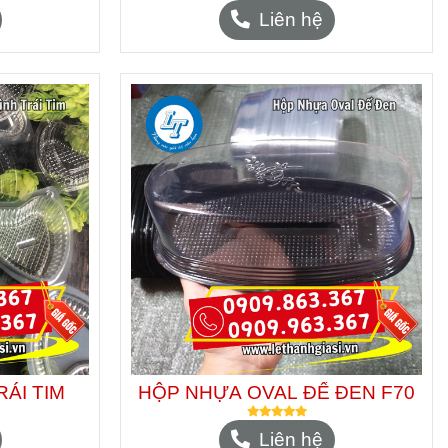
Liên hệ
ÁI TIM
HỘP NHỰA OVAL ĐẾ ĐEN F70
Liên hệ