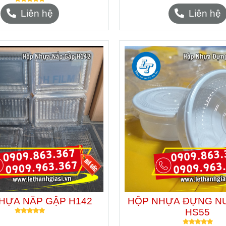
Liên hệ
Liên hệ
HỰA NẮP GẬP H142
HỘP NHỰA ĐỰNG N
HS55