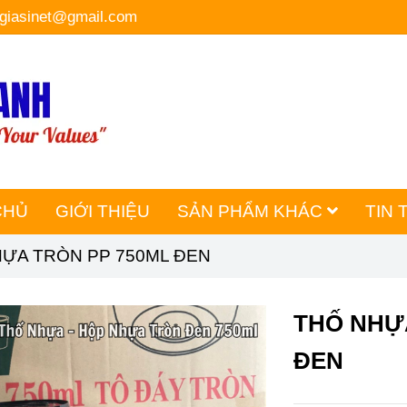
hgiasinet@gmail.com
CHỦ
GIỚI THIỆU
SẢN PHẨM KHÁC
TIN 
HỰA TRÒN PP 750ML ĐEN
THỐ NHỰA
ĐEN