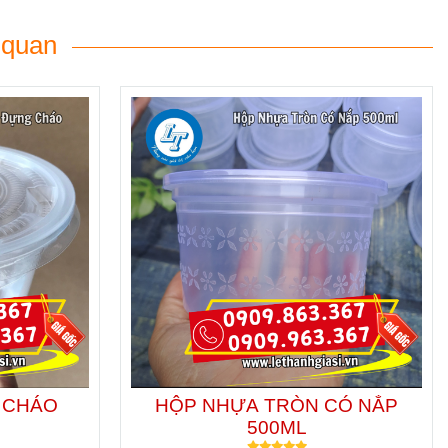
 quan
 CHÁO
HỘP NHỰA TRÒN CÓ NẮP
500ML