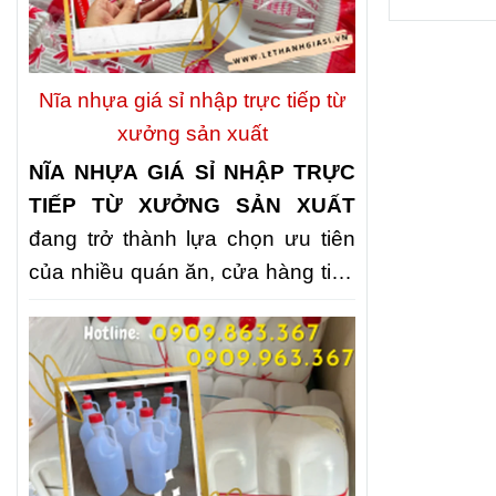
Nĩa nhựa giá sỉ nhập trực tiếp từ
xưởng sản xuất
NĨA NHỰA GIÁ SỈ NHẬP TRỰC
TIẾP TỪ XƯỞNG SẢN XUẤT
đang trở thành lựa chọn ưu tiên
của nhiều quán ăn, cửa hàng tiện
lợi, đơn vị tổ chức sự kiện và các
đại lý kinh doanh. Không chỉ giúp
tối ưu chi phí, nguồn cung trực
tiếp còn đảm bảo giá thành cạnh
tranh, chất lượng ổn định và khả
năng đáp ứng nhanh số lượng