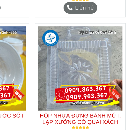
Liên hệ
ƯỚC SỐT
HỘP NHỰA ĐỰNG BÁNH MỨT,
LẠP XƯỞNG CÓ QUAI XÁCH