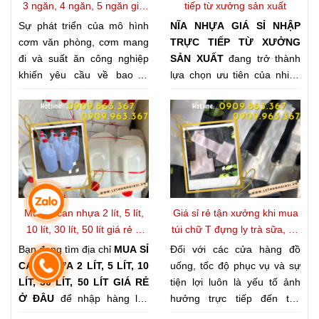
3 ngăn, 4 ngăn, 5 ngăn giá
tiếp từ xưởng sản xuất
kho
Sự phát triển của mô hình
NĨA NHỰA GIÁ SỈ NHẬP
cơm văn phòng, cơm mang
TRỰC TIẾP TỪ XƯỞNG
đi và suất ăn công nghiệp
SẢN XUẤT
đang trở thành
khiến yêu cầu về bao bì
lựa chọn ưu tiên của nhiều
ngày càng khắt khe. Không
quán ăn, cửa hàng tiện lợi,
chỉ cần đảm bảo vệ sinh
đơn vị tổ chức sự kiện và
thực phẩm, bao bì còn phải
các đại lý kinh doanh. Không
giúp món ăn được sắp xếp
chỉ giúp tối ưu chi phí, nguồn
gọn gàng, thuận tiện khi vận
cung trực tiếp còn đảm bảo
chuyển và giữ được hình
giá thành cạnh tranh, chất
thức hấp dẫn khi đến tay
lượng ổn định và khả năng
khách hàng. Đó cũng là lý
đáp ứng nhanh số lượng
Mua sỉ can nhựa 2 lít, 5 lít,
Giá sỉ rẻ tận xưởng khi mua
do nhiều quán ăn, nhà hàng
lớn. Là đơn vị chuyên cung
10 lít, 30 lít, 50 lít giá rẻ ở
túi chữ T đựng ly trà sữa, cà
và bếp ăn tập thể lựa chọn
cấp đồ nhựa dùng một lần
đâu?
phê, nước ép
Bạn đang tìm địa chỉ
MUA SỈ
Đối với các cửa hàng đồ
NHẬP KHAY NHỰA ĐỰNG
có tiếng, Công ty Lê Thanh
CAN NHỰA 2 LÍT, 5 LÍT, 10
uống, tốc độ phục vụ và sự
CƠM 3 NGĂN, 4 NGĂN, 5
luôn duy trì kho hàng phong
LÍT, 30 LÍT, 50 LÍT GIÁ RẺ
tiện lợi luôn là yếu tố ảnh
NGĂN GIÁ KHO
nhằm chủ
phú, đa dạng mẫu mã, sẵn
Ở ĐÂU
để nhập hàng lâu
hưởng trực tiếp đến trải
động nguồn cung, tối ưu chi
sàng đáp ứng nhu cầu nhập
dài? Trên thị trường hiện
nghiệm của khách hàng. Vì