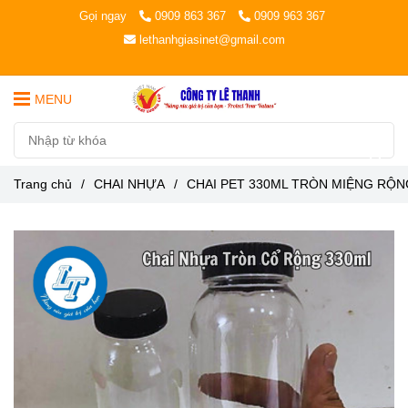
Gọi ngay
0909 863 367
0909 963 367
lethanhgiasinet@gmail.com
MENU
Trang chủ
/
CHAI NHỰA
/
CHAI PET 330ML TRÒN MIỆNG RỘN