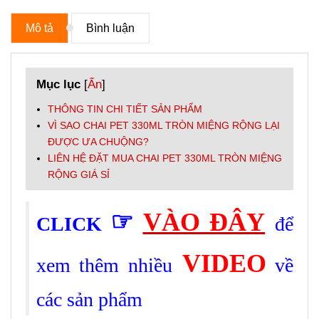
Mô tả
Bình luận
Mục lục
[
Ẩn
]
THÔNG TIN CHI TIẾT SẢN PHẨM
VÌ SAO CHAI PET 330ML TRÒN MIỆNG RỘNG LẠI
ĐƯỢC ƯA CHUỘNG?
LIÊN HỆ ĐẶT MUA CHAI PET 330ML TRÒN MIỆNG
RỘNG GIÁ SỈ
☞
VÀO ĐÂY
CLICK
để
VIDEO
xem thêm nhiều
về
các sản phẩm