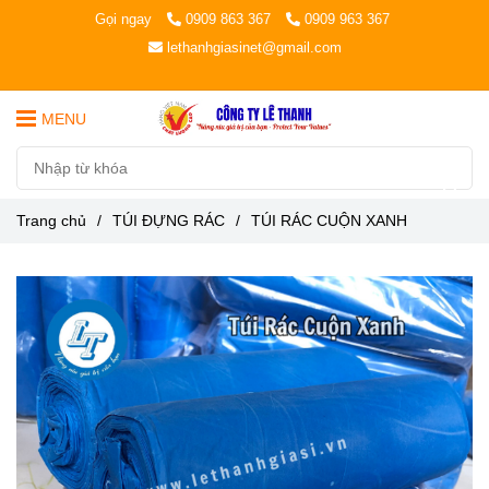
Gọi ngay
0909 863 367
0909 963 367
lethanhgiasinet@gmail.com
MENU
Trang chủ
/
TÚI ĐỰNG RÁC
/
TÚI RÁC CUỘN XANH