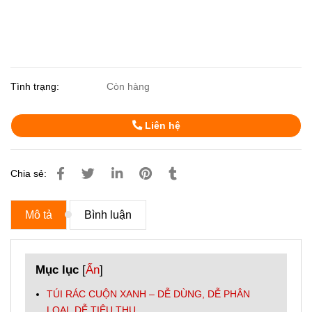
Tình trạng:
Còn hàng
Liên hệ
Chia sẻ:
Mô tả
Bình luận
Mục lục
[
Ẩn
]
TÚI RÁC CUỘN XANH – DỄ DÙNG, DỄ PHÂN
LOẠI, DỄ TIÊU THỤ