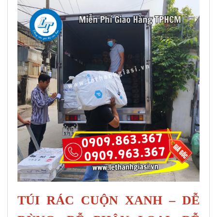
TÚI RÁC CUỘN XANH – DỄ