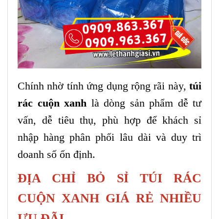
Chính nhờ tính ứng dụng rộng rãi này,
túi
rác cuộn xanh
là dòng sản phẩm dễ tư
vấn, dễ tiêu thụ, phù hợp để khách sỉ
nhập hàng phân phối lâu dài và duy trì
doanh số ổn định.
ĐỊA CHỈ BỎ SỈ TÚI RÁC
CUỘN XANH GIÁ RẺ NHIỀU
ƯU ĐÃI