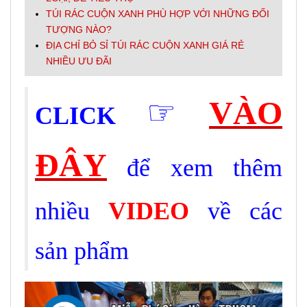
TÚI RÁC CUỘN XANH PHÙ HỢP VỚI NHỮNG ĐỐI
TƯỢNG NÀO?
ĐỊA CHỈ BỎ SỈ TÚI RÁC CUỘN XANH GIÁ RẺ
NHIỀU ƯU ĐÃI
☞
VÀO
CLICK
ĐÂY
để xem thêm
nhiều
VIDEO
về các
sản phẩm