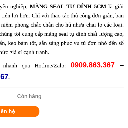
uyên nghiệp,
MÀNG SEAL TỰ DÍNH 5CM
là giải
tiện lợi hơn. Chỉ với thao tác thủ công đơn giản, bạn
 niêm phong chắc chắn cho hũ nhựa chai lọ các loại.
chúng tôi cung cấp màng seal tự dính chất lượng cao,
ẩn, keo bám tốt, sẵn sàng phục vụ từ đơn nhỏ đến số
ức giá sỉ cạnh tranh.
0909.863.367
–
nhanh qua Hotline/Zalo:
367
.
Còn hàng
iên hệ