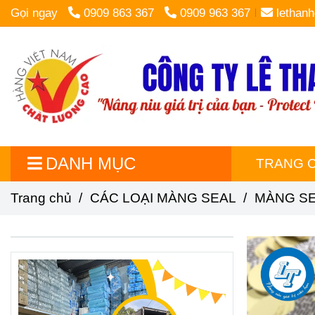
Gọi ngay
0909 863 367
0909 963 367
lethan
DANH MỤC
TRANG 
Trang chủ
/
CÁC LOẠI MÀNG SEAL
/
MÀNG SE