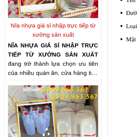
nhiều quán ăn, nhà hàng và bếp
ăn tập thể lựa chọn
NHẬP KHAY
Đườ
NHỰA ĐỰNG CƠM 3 NGĂN, 4
Nĩa nhựa giá sỉ nhập trực tiếp từ
Loại
NGĂN, 5 NGĂN GIÁ KHO
nhằm
xưởng sản xuất
Mặt
chủ động nguồn cung, tối ưu chi
NĨA NHỰA GIÁ SỈ NHẬP TRỰC
phí và nâng cao chất lượng phục
TIẾP TỪ XƯỞNG SẢN XUẤT
vụ.
đang trở thành lựa chọn ưu tiên
của nhiều quán ăn, cửa hàng tiện
lợi, đơn vị tổ chức sự kiện và các
đại lý kinh doanh. Không chỉ giúp
tối ưu chi phí, nguồn cung trực
tiếp còn đảm bảo giá thành cạnh
tranh, chất lượng ổn định và khả
năng đáp ứng nhanh số lượng