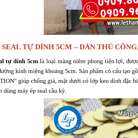
SEAL TỰ DÍNH 5CM – DÁN THỦ CÔN
al tự dính 5cm
là loại màng niêm phong tiện lợi, được
đường kính miệng khoảng 5cm. Sản phẩm có cấu tạo 
ON" giúp chống giả, mặt dưới có lớp keo dính đặc biệ
n dùng máy ép seal cầu kỳ.