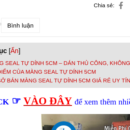
Chia sẻ:
Bình luận
ục
[
Ẩn
]
G SEAL TỰ DÍNH 5CM – DÁN THỦ CÔNG, KHÔN
ĐIỂM CỦA MÀNG SEAL TỰ DÍNH 5CM
Ở BÁN MÀNG SEAL TỰ DÍNH 5CM GIÁ RẺ UY TÍ
☞
VÀO ĐÂY
CK
để xem thêm nh