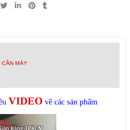
G CẦN MÁY
N
VIDEO
iều
về các sản phẩm