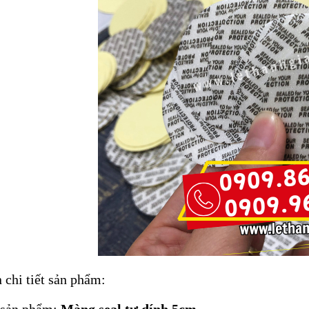
 chi tiết sản phẩm:
 sản phẩm:
Màng seal tự dính 5cm