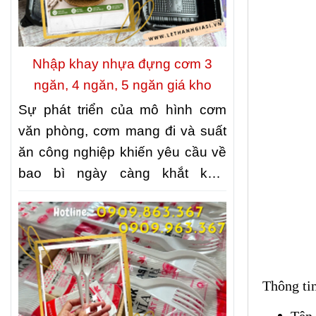
Nhập khay nhựa đựng cơm 3
ngăn, 4 ngăn, 5 ngăn giá kho
Sự phát triển của mô hình cơm
văn phòng, cơm mang đi và suất
ăn công nghiệp khiến yêu cầu về
bao bì ngày càng khắt khe.
Không chỉ cần đảm bảo vệ sinh
thực phẩm, bao bì còn phải giúp
món ăn được sắp xếp gọn gàng,
thuận tiện khi vận chuyển và giữ
được hình thức hấp dẫn khi đến
Thông tin
tay khách hàng. Đó cũng là lý do
Tên