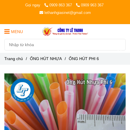
Gọi ngay
0909 863 367
0909 963 367
lethanhgiasinet@gmail.com
MENU
Trang chủ
/
ỐNG HÚT NHỰA
/
ỐNG HÚT PHI 6