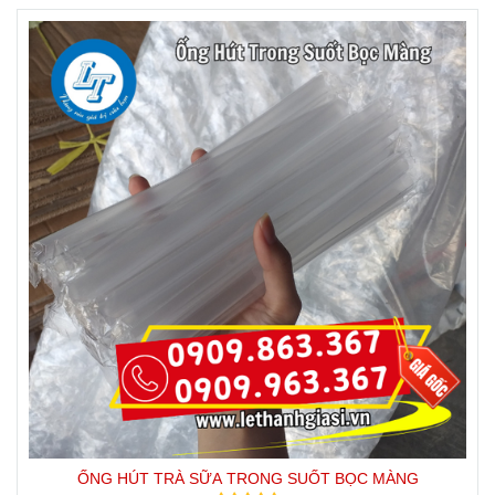
ỐNG HÚT TRÀ SỮA TRONG SUỐT BỌC MÀNG