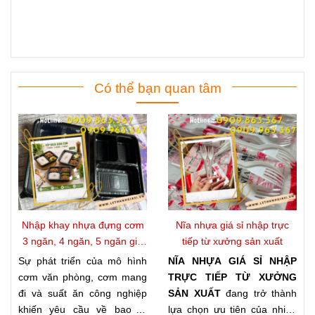
Có thể bạn quan tâm
Nhập khay nhựa đựng cơm
Nĩa nhựa giá sỉ nhập trực
3 ngăn, 4 ngăn, 5 ngăn giá
tiếp từ xưởng sản xuất
kho
Sự phát triển của mô hình
NĨA NHỰA GIÁ SỈ NHẬP
cơm văn phòng, cơm mang
TRỰC TIẾP TỪ XƯỞNG
đi và suất ăn công nghiệp
SẢN XUẤT
đang trở thành
khiến yêu cầu về bao bì
lựa chọn ưu tiên của nhiều