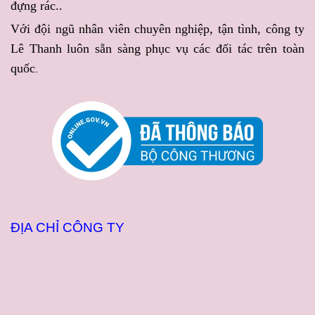
đựng rác..
YÊU CẦU
với chất lượng
đẹp mắt, vừa tiện lợi với
Với đội ngũ nhân viên chuyên nghiệp, tận tình, công ty
đồng đều và tiến độ đảm
nguồn hàng luôn sẵn sàng
Lê Thanh luôn sẵn sàng phục vụ các đối tác trên toàn
bảo.
phục vụ.
quốc
.
ĐỊA CHỈ CÔNG TY