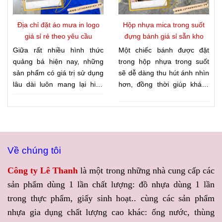
một đối tác uy tín chuyên
GIÁ SỈ RẺ TẬN XƯỞNG
cung cấp can nhựa giá sỉ,
KHI MUA TÚI CHỮ T ĐỰNG
Địa chỉ đặt áo mưa in logo
Hộp nhựa mica trong suốt
can nhựa HDPE, can nhựa
LY TRÀ SỮA, CÀ PHÊ,
giá sỉ rẻ theo yêu cầu
đựng bánh giá sỉ sẵn kho
đựng hóa chất, can nhựa
NƯỚC ÉP
, giúp khách hàng
Giữa rất nhiều hình thức
Một chiếc bánh được đặt
đựng thực phẩm với nhiều
vừa sở hữu nguồn bao bì
quảng bá hiện nay, những
trong hộp nhựa trong suốt
dung tích, Công ty Lê Thanh
chất lượng, vừa chủ động tối
sản phẩm có giá trị sử dụng
sẽ dễ dàng thu hút ánh nhìn
là lựa chọn được nhiều đại
ưu chi phí kinh doanh.
lâu dài luôn mang lại hiệu
hơn, đồng thời giúp khách
lý, doanh nghiệp và cơ sở
quả truyền thông bền vững.
quan sát trọn vẹn hình thức
sản xuất tin tưởng.
Áo mưa in logo là một trong
sản phẩm mà không cần mở
số đó khi vừa đáp ứng nhu
nắp. Đây là yếu tố được
cầu sử dụng, vừa giúp
nhiều cửa hàng chú trọng để
thương hiệu tiếp cận khách
nâng cao giá trị sản phẩm
Về chúng tôi
hàng một cách tự nhiên. Để
cũng như tạo ấn tượng với
tối ưu ngân sách, nhiều
người mua. Nếu bạn đang
Công ty Lê Thanh
là một trong những nhà cung cấp các
doanh nghiệp hiện nay ưu
cần tìm
HỘP NHỰA MICA
sản phẩm dùng 1 lần chất lượng: đồ nhựa dùng 1 lần
tiên lựa chọn đơn vị cung
TRONG SUỐT ĐỰNG
trong thực phẩm, giấy sinh hoạt.. cùng các sản phẩm
ứng uy tín, có khả năng đáp
BÁNH GIÁ SỈ SẴN KHO
,
ứng dịch vụ
ĐẶT ÁO MƯA
Công ty Lê Thanh sẽ mang
nhựa gia dụng chất lượng cao khác: ống nước, thùng
IN LOGO GIÁ SỈ RẺ THEO
đến giải pháp đóng gói vừa