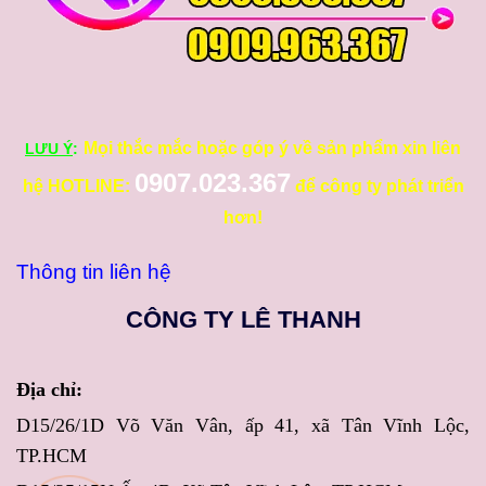
Mọi thắc mắc hoặc góp ý về sản phẩm xin liên
LƯU Ý
:
0907.023.367
hệ HOTLINE:
để công ty phát triển
hơn!
Thông tin liên hệ
CÔNG TY LÊ THANH
Địa chỉ:
D15/26/1D Võ Văn Vân, ấp 41, xã Tân Vĩnh Lộc,
TP.HCM