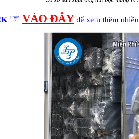
☞
VÀO ĐÂY
CK
để xem thêm nhiề