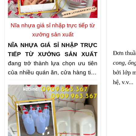
nhiều quán ăn, nhà hàng và bếp
ăn tập thể lựa chọn
NHẬP KHAY
NHỰA ĐỰNG CƠM 3 NGĂN, 4
Nĩa nhựa giá sỉ nhập trực tiếp từ
NGĂN, 5 NGĂN GIÁ KHO
nhằm
xưởng sản xuất
chủ động nguồn cung, tối ưu chi
NĨA NHỰA GIÁ SỈ NHẬP TRỰC
phí và nâng cao chất lượng phục
Đơn thu
TIẾP TỪ XƯỞNG SẢN XUẤT
vụ.
cong, ống
đang trở thành lựa chọn ưu tiên
bởi lớp m
của nhiều quán ăn, cửa hàng tiện
lợi, đơn vị tổ chức sự kiện và các
hệ, v.v...
đại lý kinh doanh. Không chỉ giúp
tối ưu chi phí, nguồn cung trực
tiếp còn đảm bảo giá thành cạnh
tranh, chất lượng ổn định và khả
năng đáp ứng nhanh số lượng