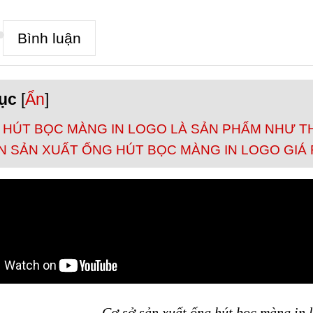
Bình luận
ục
[
Ẩn
]
 HÚT BỌC MÀNG IN LOGO LÀ SẢN PHẨM NHƯ T
 SẢN XUẤT ỐNG HÚT BỌC MÀNG IN LOGO GIÁ 
Cơ sở sản xuất ống hút bọc màng in l