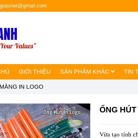
hgiasinet@gmail.com
CHỦ
GIỚI THIỆU
SẢN PHẨM KHÁC
TIN 
MÀNG IN LOGO
ỐNG HÚT
Vừa tạo tính c