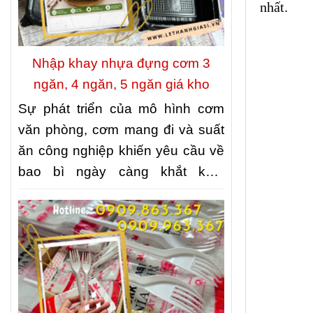
nhất.
Nhập khay nhựa đựng cơm 3
ngăn, 4 ngăn, 5 ngăn giá kho
Sự phát triển của mô hình cơm
văn phòng, cơm mang đi và suất
ăn công nghiệp khiến yêu cầu về
bao bì ngày càng khắt khe.
Không chỉ cần đảm bảo vệ sinh
thực phẩm, bao bì còn phải giúp
món ăn được sắp xếp gọn gàng,
thuận tiện khi vận chuyển và giữ
được hình thức hấp dẫn khi đến
tay khách hàng. Đó cũng là lý do